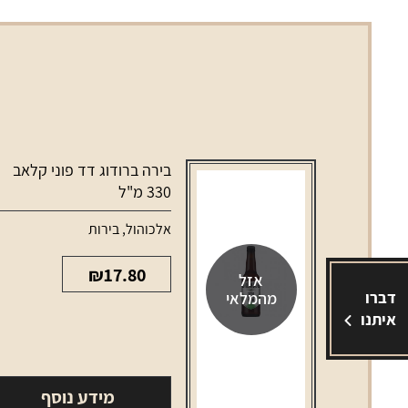
בירה ברודוג דד פוני קלאב
330 מ"ל
אלכוהול
,
בירות
₪
17.80
אזל
דברו
מהמלאי
איתנו
מידע נוסף