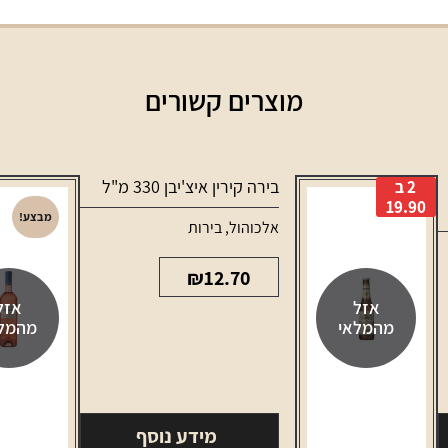
מוצרים קשורים
בירה קירין איצ'יבן 330 מ"ל
2 ב
19.90
מבצע!
אלכוהול
,
בירות
₪
12.70
אזל
אזל
מהמלאי
מהמל
מידע נוסף