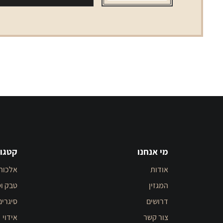
מי אנחנו
קטגור
אודות
אלכוה
המגזין
טבק וס
דרושים
סיגרים
צור קשר
אידוי