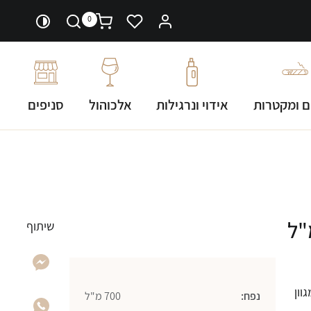
0
ם ומקטרות
אידוי ונרגילות
אלכוהול
סניפים
שיתוף
וון
נפח:
700 מ"ל