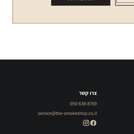
לה
ג'אמל
סובניון
בלאן
750
מ"ל
צרו קשר
050-638-8769
service@the-smokeshop.co.il