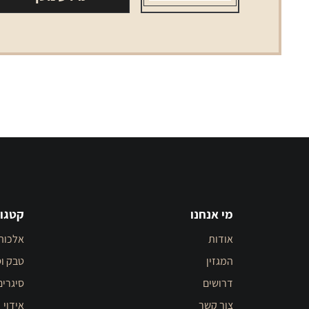
מי אנחנו
קטגור
אודות
אלכוה
המגזין
טבק וס
דרושים
סיגרים
צור קשר
אידוי