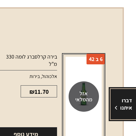
בירה קרלסברג לומה 330
6 ב 42
מ"ל
אלכוהול
,
בירות
₪
11.70
אזל
מהמלאי
דברו
איתנו
מידע נוסף