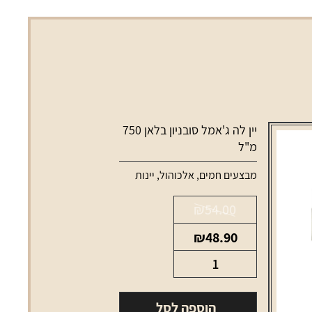
יין לה ג'אמל סובניון בלאן 750
מ"ל
מבצעים חמים
,
אלכוהול
,
יינות
₪
54.00
המחיר
המחיר
₪
48.90
המקורי
הנוכחי
כמות
היה:
הוא:
של
₪48.90.
₪54.00.
יין
הוספה לסל