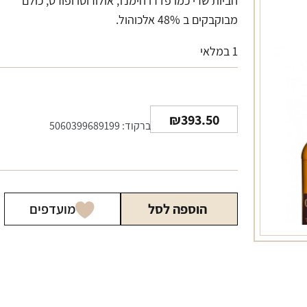
חביות שרי כמו פדרו חימנז, אולורוסו ופורט, כולם
מבוקבקים ב 48% אלכוהול.
1 במלאי
₪
393.50
ברקוד: 5060399689199
הוספה לסל
מועדפים