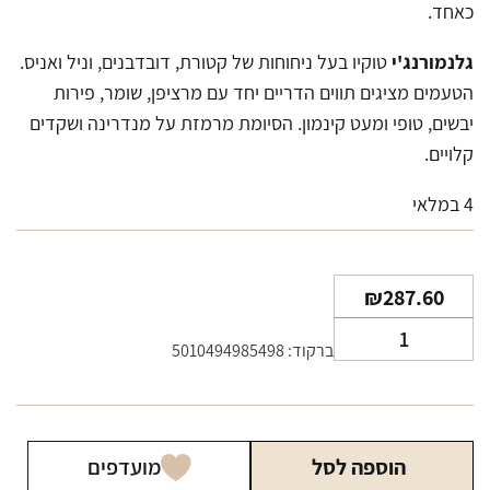
כאחד.
גלנמורנג'י
טוקיו בעל ניחוחות של קטורת, דובדבנים, וניל ואניס.
הטעמים מציגים תווים הדריים יחד עם מרציפן, שומר, פירות
יבשים, טופי ומעט קינמון. הסיומת מרמזת על מנדרינה ושקדים
קלויים.
4 במלאי
₪
287.60
כמות
ברקוד: 5010494985498
של
וויסקי
גלנמורנג'י
טוקיו
הוספה לסל
מועדפים
700