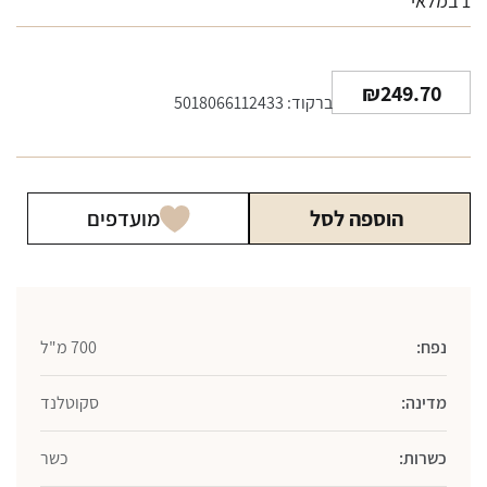
1 במלאי
₪
249.70
ברקוד: 5018066112433
הוספה לסל
מועדפים
נפח:
700 מ"ל
מדינה:
סקוטלנד
כשרות:
כשר