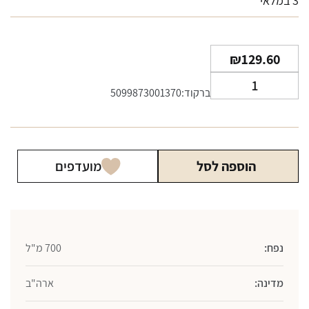
3 במלאי
₪
129.60
כמות
ברקוד:5099873001370
של
וויסקי
ג'ק
דניאלס
הוספה לסל
מועדפים
דבש
700
מ"ל
נפח:
700 מ"ל
מדינה:
ארה"ב