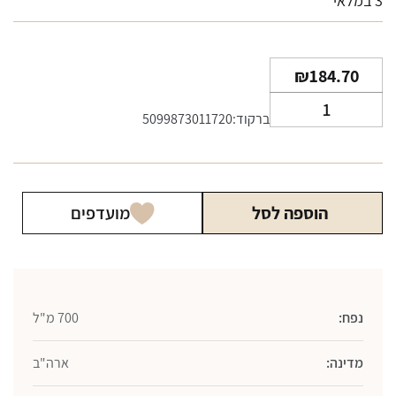
3 במלאי
₪
184.70
כמות
ברקוד:5099873011720
של
וויסקי
ג'ק
דניאלס
הוספה לסל
מועדפים
שיפון
700
מ"ל
נפח:
700 מ"ל
מדינה:
ארה"ב