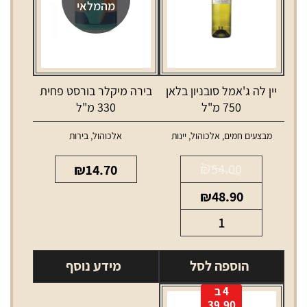
מהמלאי
יין לה ג'אמל סובניון בלאן
בירה מיקלר בורסט פחית
750 מ"ל
330 מ"ל
מבצעים חמים
,
אלכוהול
,
יינות
אלכוהול
,
בירות
₪
54.00
₪
14.70
המחיר
המחיר
₪
48.90
המקורי
הנוכחי
כמות
היה:
הוא:
של
₪48.90.
₪54.00.
יין
הוספה לסל
מידע נוסף
לה
4 ב
ג'אמל
39.90