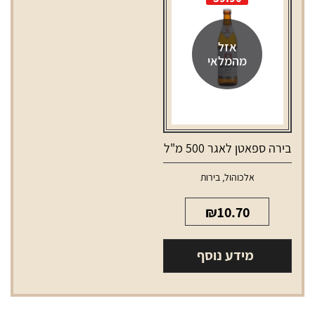
סובניון
בלאן
750
אזל
מהמלאי
מ"ל
בירה ספאטן לאגר 500 מ"ל
אלכוהול
,
בירות
₪
10.70
מידע נוסף