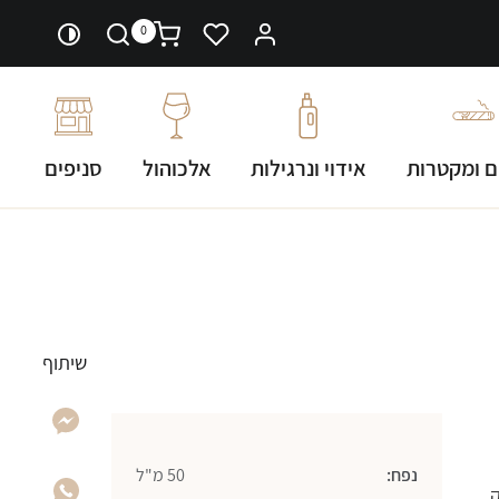
0
ם ומקטרות
אידוי ונרגילות
אלכוהול
סניפים
שיתוף
נפח:
50 מ"ל
ק