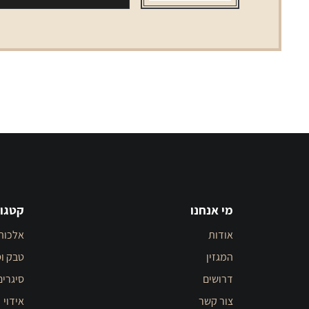
מי אנחנו
קטגור
אודות
אלכוה
המגזין
טבק וס
דרושים
סיגרים
צור קשר
אידוי