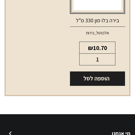
בירה בלו מון 330 מ"ל
אלכוהול
,
בירות
₪
10.70
כמות
של
בירה
הוספה לסל
בלו
מון
330
מ"ל
מי אנחנו