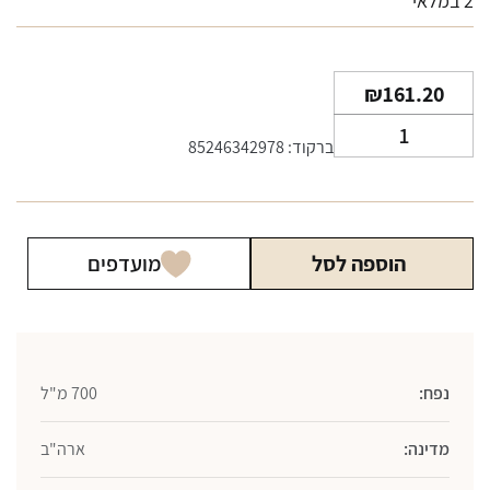
2 במלאי
₪
161.20
כמות
ברקוד: 85246342978
של
וויסקי
מייקרס
מארק
הוספה לסל
מועדפים
בורבון
700
מ"ל
נפח:
700 מ"ל
מדינה:
ארה"ב