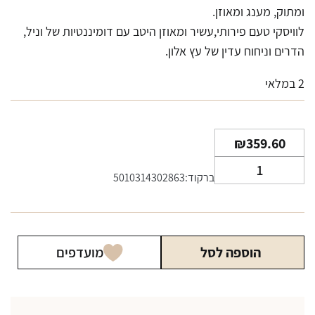
ומתוק, מענג ומאוזן.
לוויסקי טעם פירותי,עשיר ומאוזן היטב עם דומיננטיות של וניל,
הדרים וניחוח עדין של עץ אלון.
2 במלאי
₪
359.60
כמות
ברקוד:5010314302863
של
וויסקי
מקאלן
דאבל
הוספה לסל
מועדפים
קאסק
12
שנים