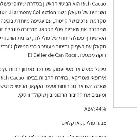
Rich Cacao הוא הביטוי הראשון בסדרת שיתופי פעול
השנתית של מקאלן בשם lection
מקדמת ערכים של קיימות, עם עטיפה מיוחדת במינה
שמחזרת את שאריות פולי הקקאו. מהדורה מוגבלת זו
היא שיתוף פעולה ייחודי של פולי לוגן, יצרנית הוויסקי 
מקאלן עם השף קונדיטור מעוטר כוכבי המישלן ג’ורדי
רוקה ממסעד. El Celler de Can Roca
סינגל מאלט ארומטי ועמוק שמורכב ממגוון חביות עץ א
אירופאי ואמריקאי, בחירת החביות בביטוי ich Cacao
שאבה השראה מניחוחות וטעמי הקקאו, הביטוי מדגיש
ומעצים את החיבור הרמוני בין שוקולד וויסקי.
ABV: 44%
צבע: פולי קקאו קלויים
אף: פונדנט שוקולד, דבש, עץ אלון, לים וג’ינג’ר