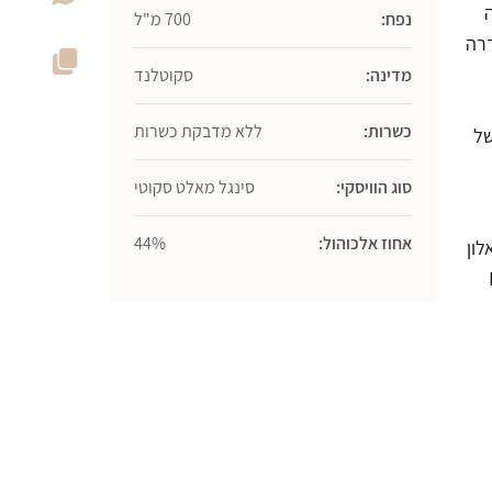
ה
נפח:
700 מ"ל
Harmony Col. הסדרה
מדינה:
סקוטלנד
כשרות:
ללא מדבקת כשרות
של
סוג הוויסקי:
סינגל מאלט סקוטי
אחוז אלכוהול:
44%
לון
R