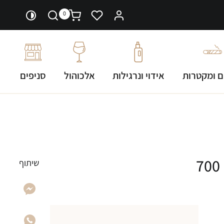
0
ם ומקטרות
אידוי ונרגילות
אלכוהול
סניפים
וויסקי מקאלן הרמוני ריץ׳ קקאו 700
שיתוף