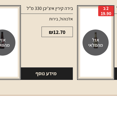
בירה קירין איצ'יבן 330 מ"ל
2 ב
19.90
אלכוהול
,
בירות
₪
12.70
אזל
אזל
מהמלאי
מהמל
מידע נוסף