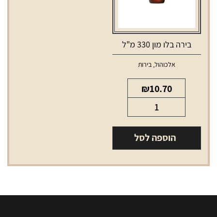
בירה בלו מון 330 מ"ל
אלכוהול
,
בירות
₪
10.70
כמות
של
בירה
הוספה לסל
בלו
מון
330
מ"ל