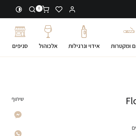
0
ם ומקטרות
אידוי ונרגילות
אלכוהול
סניפים
שיתוף
ם