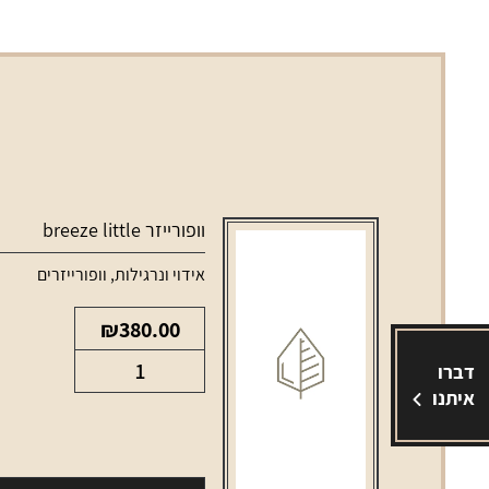
וופורייזר breeze little
אידוי ונרגילות
,
וופורייזרים
₪
380.00
כמות
דברו
של
איתנו
וופורייזר
breeze
little