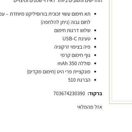
החדישים והטובים ביותר לאידוי שמנים ומיצויים
תא חימום עשוי זכוכית בורוסיליקט מיוחדת – עמ
לחום גבוה (ניתן להלחפה)
שלוש דרגות חימום
טעינת USB-C
פיה בציפוי זרקוניה
גוף חימום קרמי
סוללה 350 mAh
פונקציית פרי היט (חימום מקדים)
הברגת 510
ברקוד:
703674230390
אזל מהמלאי