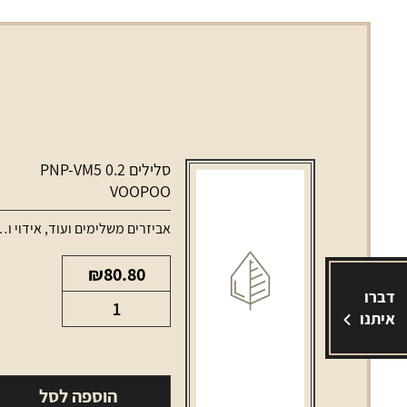
סלילים PNP-VM5 0.2
VOOPOO
אביזרים משלימים ועוד
,
אידוי ונרגילות
₪
80.80
דברו
כמות
איתנו
של
סלילים
PNP-
הוספה לסל
VM5