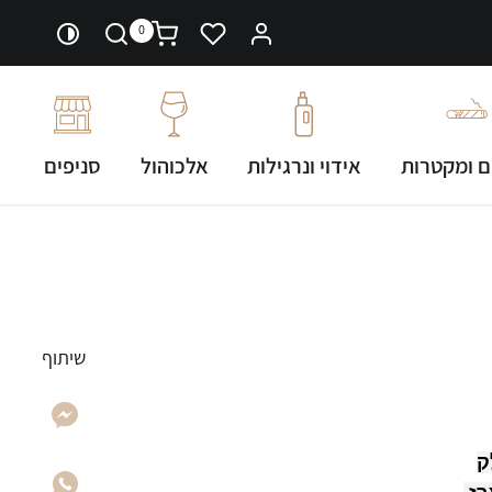
0
ם ומקטרות
אידוי ונרגילות
אלכוהול
סניפים
שיתוף
ק