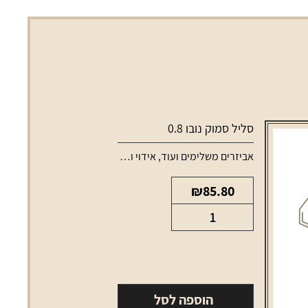
סליל סמוק נובו 0.8
אביזרים משלימים ועוד
,
אידוי ונרגילות
,
סלילים וסוללות למכשירי
ודים למכשירי אידוי
₪
85.80
כמות
של
סליל
סמוק
נובו
הוספה לסל