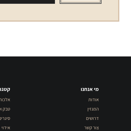
0.2
VOOPOO
מי אנחנו
קטגור
אודות
אלכוה
המגזין
טבק וס
דרושים
סיגרים
צור קשר
אידוי