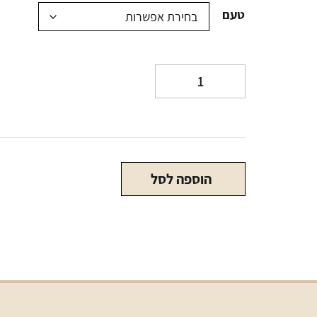
טעם
כמות
של
סיגריה
חד"פ
האף
בר
הוספה לסל
30000
שאיפות
HUFF
BAR