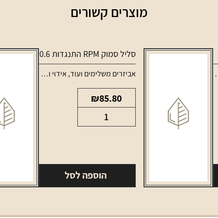
מוצרים קשורים
סליל סמוק RPM התנגדות 0.6
,
סלילים וסוללות למכשירי אידוי
אביזרים משלימים ועוד
,
אידוי ונרגילות
,
סלילים ו
₪
85.80
כמות
של
סליל
סמוק
RPM
הוספה לסל
התנגדות
0.6