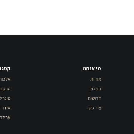
מי אנחנו
קטגור
אודות
אלכוה
המגזין
טבק וס
דרושים
סיגרים
צור קשר
אידוי
אביזר