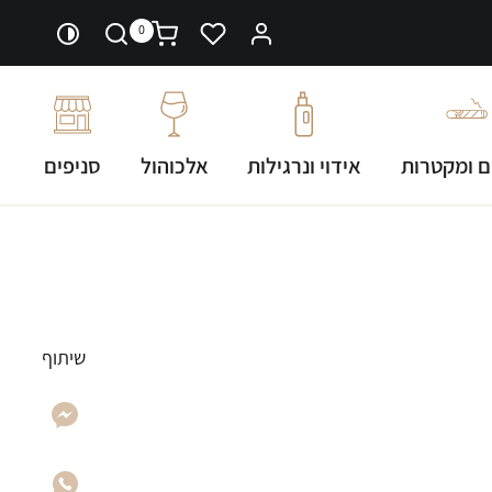
0
ם ומקטרות
אידוי ונרגילות
אלכוהול
סניפים
שיתוף