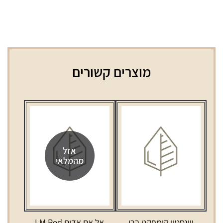
מוצרים קשורים
אזל
מהמלאי
ווינסטון קומפקט ברי
אל אם אדום LM Red