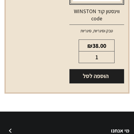
ווינסטון קוד WINSTON
code
טבק וסיגריות
,
סיגריות
₪
38.00
כמות
של
ווינסטון
הוספה לסל
קוד
WINSTON
code
מי אנחנו