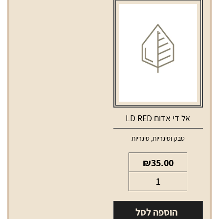
WINSTON
ארוך
WINSTON
code
aqua
long
אל די אדום LD RED
טבק וסיגריות
,
סיגריות
₪
35.00
כמות
של
אל
הוספה לסל
די