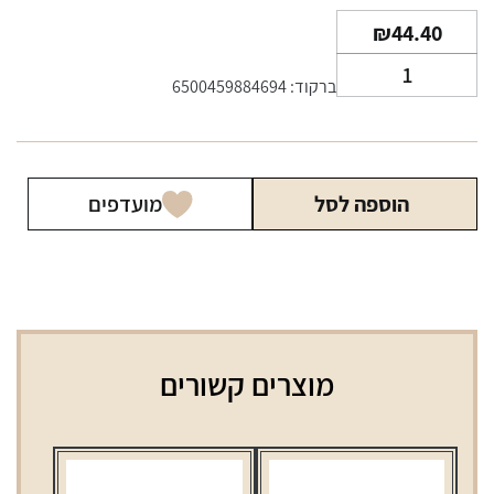
₪
44.40
כמות
ברקוד: 6500459884694
של
תחליף
טבק
ריליף
הוספה לסל
מועדפים
אננס
מוצרים קשורים