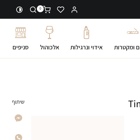
0
ם ומקטרות
אידוי ונרגילות
אלכוהול
סניפים
שיתוף