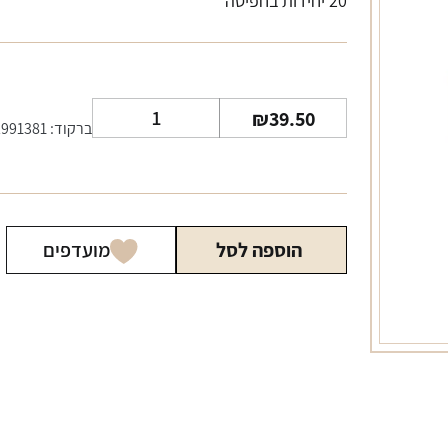
20 יחידות בחפיסה
כמות
₪
39.50
ברקוד: 72991381
של
טיים
אדום
ארוך
הוספה לסל
מועדפים
Time
Red
Long