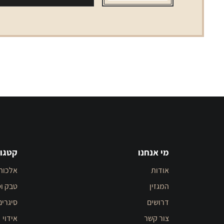
LM
Blue
מי אנחנו
קטגור
אודות
אלכוה
המגזין
טבק וס
דרושים
סיגרים
צור קשר
אידוי