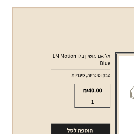
אל אם מושיין בלו LM Motion
Blue
טבק וסיגריות
,
סיגריות
₪
40.00
כמות
של
אל
אם
הוספה לסל
מושיין