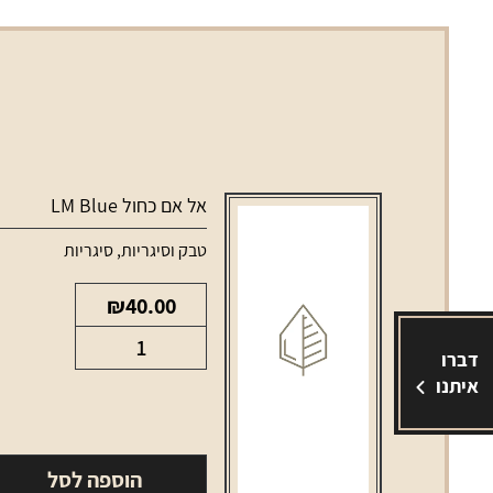
אל אם כחול LM Blue
טבק וסיגריות
,
סיגריות
₪
40.00
כמות
דברו
של
איתנו
אל
אם
כחול
הוספה לסל