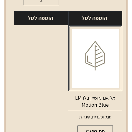
של
ווג
ווינסטון
ירוק
הוספה לסל
הוספה לסל
כחול
VOGUE
ארוך
green
WINSTON
blue
long
אל אם מושיין בלו LM
Motion Blue
טבק וסיגריות
,
סיגריות
₪
40.00