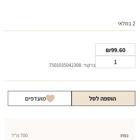
2 במלאי
₪
99.60
כמות
ברקוד: 7501035042308
של
טקילה
קוארבו
אספסיאל
הוספה לסל
מועדפים
סילבר
700
מ"ל
נפח:
700 מ"ל