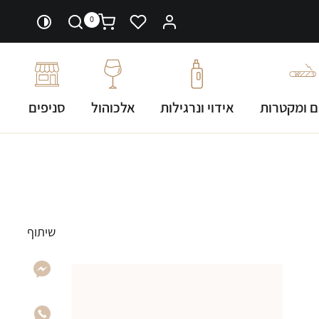
0
ם ומקטרות
אידוי ונרגילות
אלכוהול
סניפים
שיתוף