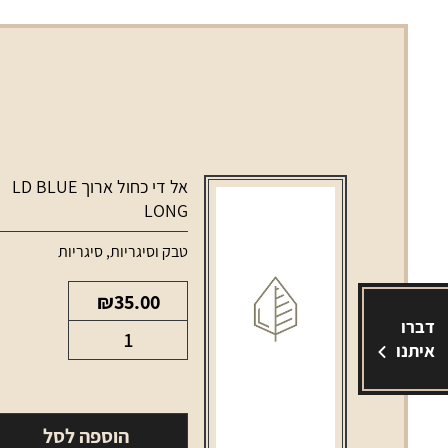
אל די כחול ארוך LD BLUE
LONG
טבק וסיגריות
,
סיגריות
₪
35.00
דברו
כמות
איתנו
של
אל
די
הוספה לסל
כחול