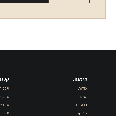
ארוך
LD
BLUE
LONG
מי אנחנו
קטגור
אודות
אלכוה
המגזין
טבק וס
דרושים
סיגרים
צור קשר
אידוי