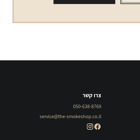
כחול
WINSTON
super
slims
blue
צרו קשר
050-638-8769
service@the-smokeshop.co.il