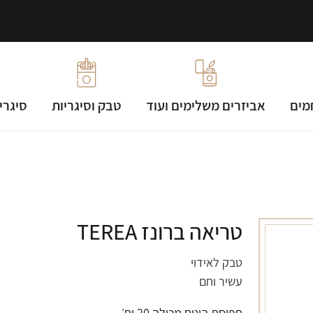
מים
אביזרים משלימים ועוד
טבק וסיגריות
סיגרי
טריאה ברונז TEREA
טבק לאידוי
עשיר וחם
חפיסת היטס מכילה 20 יח׳