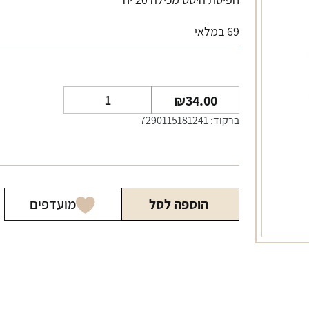
69 במלאי
כמות
₪
34.00
של
ברקוד: 7290115181241
טריאה
ברונז
TEREA
הוספה לסל
מועדפים