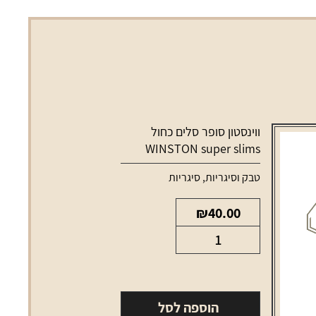
ווינסטון סופר סלים כחול
WINSTON super slims
blue
טבק וסיגריות
,
סיגריות
₪
40.00
כמות
של
ווינסטון
סופר
הוספה לסל
סלים