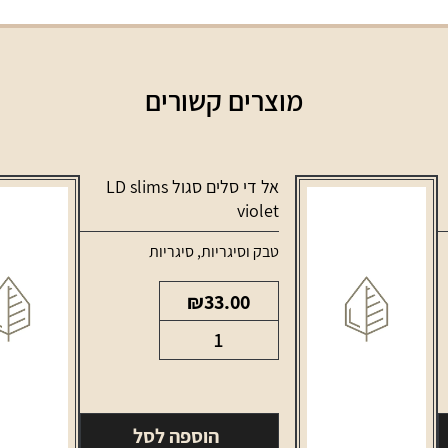
מוצרים קשורים
אל די סלים סגול LD slims
violet
טבק וסיגריות
,
סיגריות
₪
33.00
כמות
של
אל
די
הוספה לסל
סלים