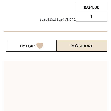
₪
34.00
כמות
ברקוד: 7290115181524
של
טריאה
לאגונה
TEREA
הוספה לסל
מועדפים