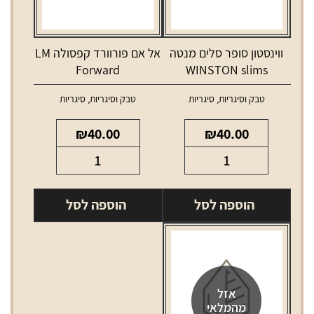
ווינסטון סופר סלים מנטה
אל אם פורוורד קפסולה LM
Forward
WINSTON slims
menthol
טבק וסיגריות
,
סיגריות
טבק וסיגריות
,
סיגריות
₪
40.00
₪
40.00
כמות
כמות
של
של
ווינסטון
אל
הוספה לסל
הוספה לסל
סופר
אם
סלים
פורוורד
מנטה
קפסולה
LM
WINSTON
Forward
slims
אזל
מהמלאי
menthol