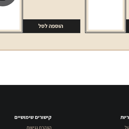
בירה
בלו
מון
הוספה לסל
330
מ"ל
יות
קישורים שימושיים
ול
הצהרת נגישות