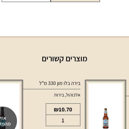
24
כשר
750
מ"ל
מוצרים קשורים
בירה בלו מון 330 מ"ל
אלכוהול
,
בירות
₪
10.70
אזל
כמות
מהמל
של