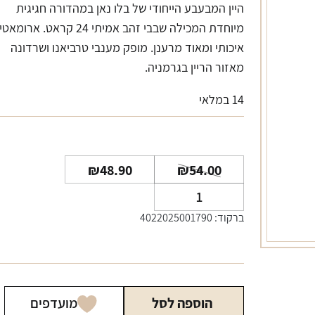
היין המבעבע הייחודי של בלו נאן במהדורה חגיגית
מיוחדת המכילה שבבי זהב אמיתי 24 קראט. ארומאט
איכותי ומאוד מרענן. מופק מענבי טרביאנו ושרדונה
מאזור הריין בגרמניה.
14 במלאי
המחיר
המחיר
₪
48.90
₪
54.00
הנוכחי
המקורי
כמות
היה:
הוא:
של
ברקוד: 4022025001790
₪54.00.
₪48.90.
יין
בלו
נאן
מבעבע
הוספה לסל
מועדפים
זהב