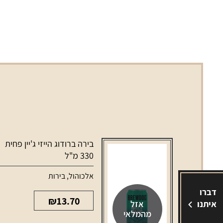
בירה ברודוג הייזי ג'יין פחית
330 מ"ל
אלכוהול
,
בירות
דברו
₪
13.70
אזל
איתנו
מהמלאי