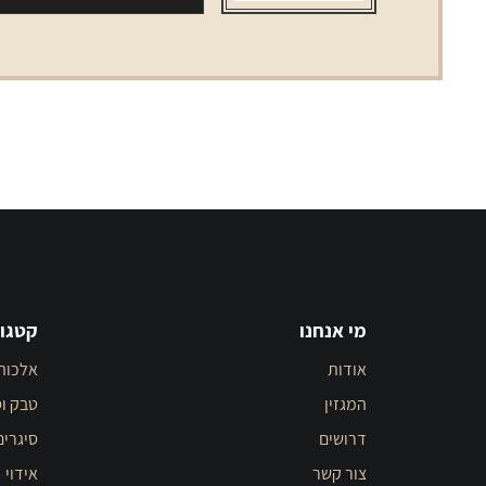
330
מ"ל
מי אנחנו
קטגור
אודות
אלכוה
המגזין
טבק וס
דרושים
סיגרים
צור קשר
אידוי