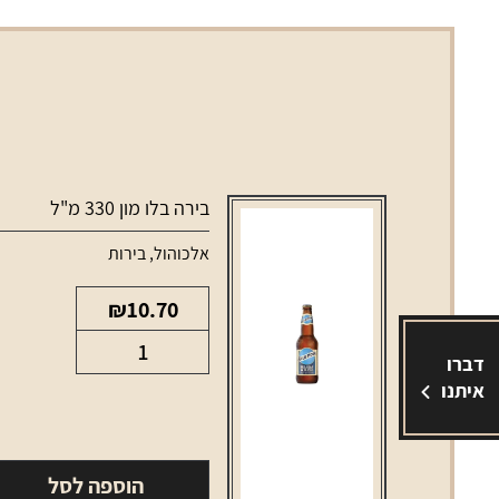
בירה בלו מון 330 מ"ל
אלכוהול
,
בירות
₪
10.70
כמות
דברו
של
איתנו
בירה
בלו
מון
הוספה לסל