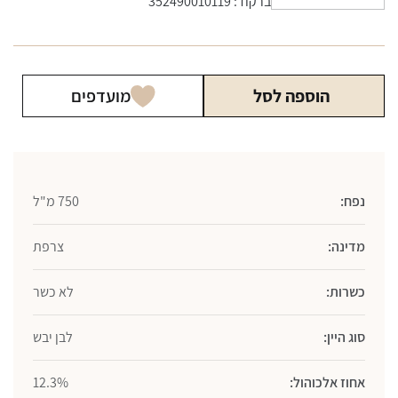
ברקוד: 352490010119
של
יין
לה
ג'אמל
הוספה לסל
מועדפים
סובניון
בלאן
750
מ"ל
נפח:
750 מ"ל
מדינה:
צרפת
כשרות:
לא כשר
סוג היין:
לבן יבש
אחוז אלכוהול:
12.3%