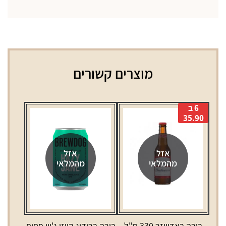
מוצרים קשורים
6 ב
35.90
אזל
אזל
מהמלאי
מהמלאי
בירה באדוויזר 330 מ"ל
בירה ברודוג הייזי ג'יין פחית