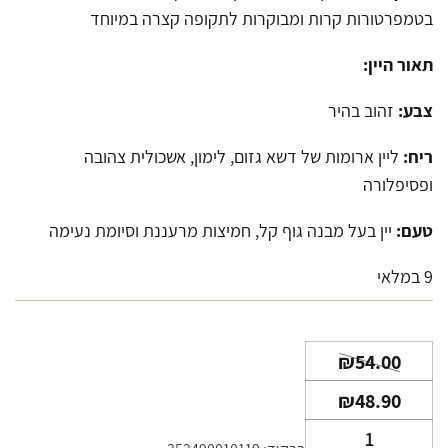
בטמפרטורות קרות ומבוקרות לתקופה קצרה במיוחד
תאור היין:
צבע:
זהוב בהיר
ריח:
ליין ארומות של דשא גזום, לימון, אשכולית צהובה
ופסיפלורה
טעם:
יין בעל מבנה גוף קל, חמיצות מרעננת וסיומת נעימה
9 במלאי
המחיר
המחיר
₪
54.00
הנוכחי
המקורי
₪
48.90
היה:
הוא:
כמות
₪54.00.
₪48.90.