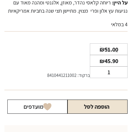
על היין:
ריוחה קלאסי נהדר, מאוזן, אלגנטי ומהנה מאוד עם
נגיעות עץ אלון ופרי מצוין. מתיישן חצי שנה בחביות אמריקאיות
4 במלאי
המחיר
המחיר
₪
51.00
הנוכחי
המקורי
₪
45.90
היה:
הוא:
כמות
₪45.90.
₪51.00.
ברקוד: 8410441211002
של
יין
פאוסטינו
VII
הוספה לסל
מועדפים
אדום
750
מ"ל