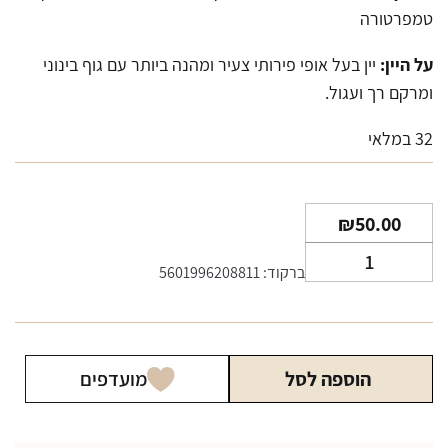
טמפרטורה
על היין:
יין בעל אופי פירותי צעיר ומהנה ביותר עם גוף בינוני
ומרקם רך ועגול.
32 במלאי
₪
50.00
כמות
ברקוד: 5601996208811
של
יין
פורטה
6
הוספה לסל
מועדפים
אדום
כשר