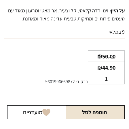
על היין:
וינו ורדה קלאסי, קל וצעיר. ארומאטי ומרענן מאוד עם
טעמים פירותיים ומתיקות טבעית עדינה מאוד ומאוזנת.
9 במלאי
המחיר
המחיר
₪
50.00
הנוכחי
המקורי
₪
44.90
היה:
הוא:
כמות
₪50.00.
₪44.90.
ברקוד: 5601996669872
של
יין
פורטה
6
הוספה לסל
מועדפים
וינו
ורדה