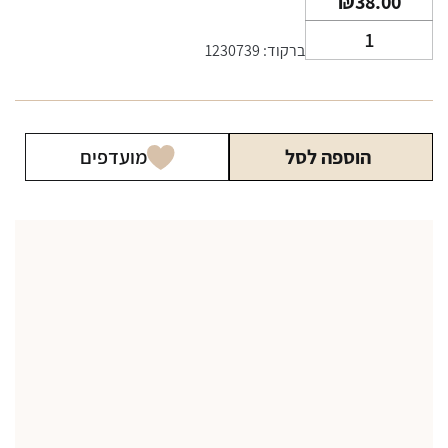
₪
38.00
כמות
ברקוד: 1230739
של
כאמל
כחול
Camel
הוספה לסל
מועדפים
Blue