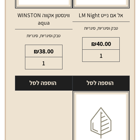
אל אם נייט LM Night
ווינסטון אקווה WINSTON
aqua
טבק וסיגריות
,
סיגריות
טבק וסיגריות
,
סיגריות
₪
40.00
₪
38.00
כמות
כמות
של
של
אל
ווינסטון
אם
הוספה לסל
הוספה לסל
אקווה
נייט
WINSTON
LM
aqua
Night