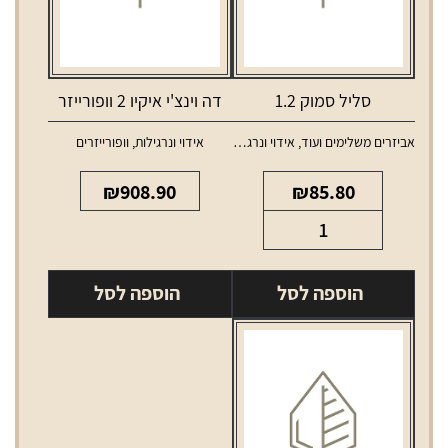
סליל סמוק 1.2
דה וינצ'י איקיו 2 וופורייזר
אביזרים משלימים ועוד
,
אידוי ונרגילות
,
אידוי ונרגילות
,
וופורייזרים
סלילים וסוללות למכשירי אידוי
₪
908.90
₪
85.80
כמות
של
סליל
הוספה לסל
הוספה לסל
סמוק
1.2