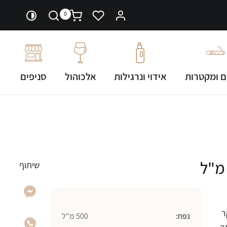
0
ם ומקטרות
אידוי ונרגילות
אלכוהול
סניפים
שיתוף
ר
נפח:
500 מ"ל