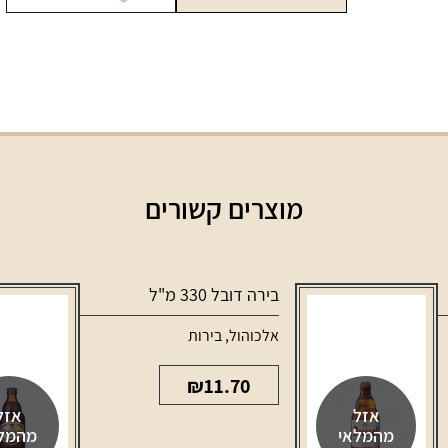
מ"ל
מוצרים קשורים
בירה דובל 330 מ"ל
אלכוהול
,
בירות
₪
11.70
אזל
אזל
מהמלאי
מהמל