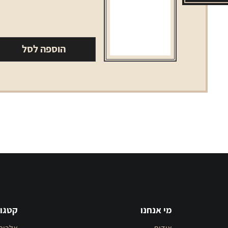
בירה
מלכה
הינדי
הוספה לסל
330
מ"ל
מי אנחנו
קטגור