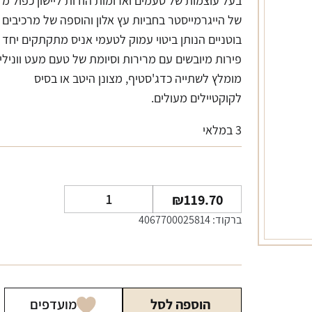
בעל עוצמות של טעמים וארומות הודות ליישון כפול מז
של הייגרמייסטר בחביות עץ אלון והוספה של מרכיבים
בוטניים הנותן ביטוי עמוק לטעמי אניס מתקתקים יחד 
פירות מיובשים עם מרירות וסיומת של טעם מעט וונילי.
מומלץ לשתייה כדג'סטיף, מצונן היטב או בסיס
לקוקטיילים מעולים.
3 במלאי
כמות
₪
119.70
של
ברקוד: 4067700025814
ליקר
ייגר
מייסטר
מניפסט
הוספה לסל
מועדפים
500