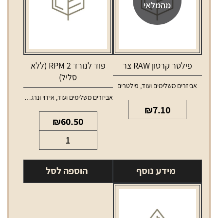
מהמלאי
פילטר קרטון RAW צר
פוד לנורד 2 RPM (ללא
סליל)
אביזרים משלימים ועוד
,
פילטרים
אביזרים משלימים ועוד
,
אידוי ונרגילות
,
טנקים ו
₪
7.10
₪
60.50
כמות
של
פוד
מידע נוסף
הוספה לסל
לנורד
2
RPM