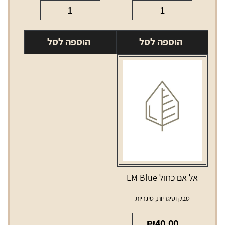
כמות
כמות
של
של
ווינסטון
אל
הוספה לסל
הוספה לסל
קוד
אם
WINSTON
פורוורד
code
קפסולה
LM
Forward
אל אם כחול LM Blue
טבק וסיגריות
,
סיגריות
₪
40.00