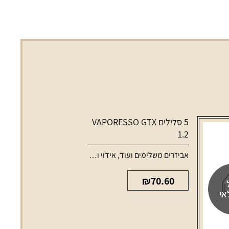
5 סלילים VAPORESSO GTX
1.2
אביזרים משלימים ועוד
,
אידוי ונרגילות
,
סלילים וסוללות למכשירי
₪
70.60
אי