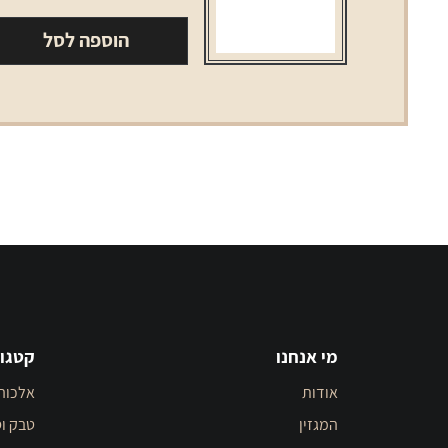
הוספה לסל
מי אנחנו
קטגור
אודות
אלכוה
המגזין
טבק וס