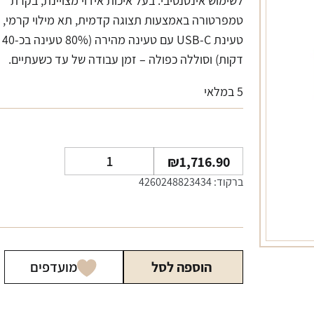
לשימוש אינטנסיבי. בעל איכות אידוי מצויינת, בקרת
טמפרטורה באמצעות תצוגה קדמית, תא מילוי קרמי,
טעינת USB-C עם טעינה מהירה (80% טעינה בכ-40
דקות) וסוללה כפולה – זמן עבודה של עד כשעתיים.
5 במלאי
כמות
₪
1,716.90
של
ברקוד: 4260248823434
מייטי
פלוס
וופורייזר
הוספה לסל
מועדפים