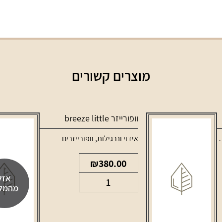
מוצרים קשורים
וופורייזר breeze little
,
סלילים וסוללות למכשירי אידוי
אידוי ונרגילות
,
וופורייזרים
₪
380.00
אזל
כמות
מהמל
של
וופורייזר
breeze