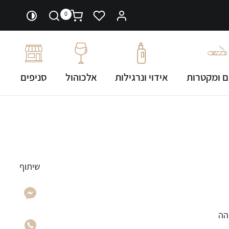
0
ם ומקטרות
אידוי ונרגילות
אלכוהול
סניפים
שיתוף
והה