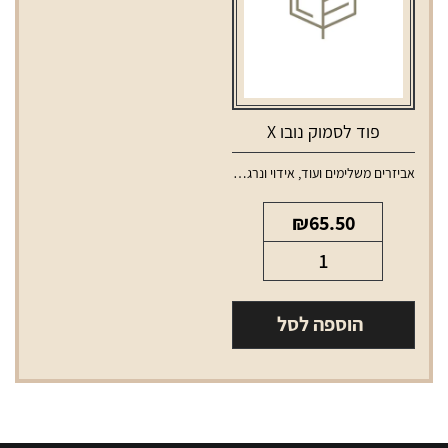
פוד לסמוק נובו X
אביזרים משלימים ועוד
,
אידוי ונרגילות
,
טנקים ופודים למכשירי אידוי
₪
65.50
כמות
של
פוד
הוספה לסל
לסמוק
נובו
X