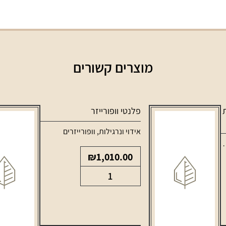
מוצרים קשורים
ות
פלנטי וופורייזר
אידוי ונרגילות
,
וופורייזרים
,
טנקים ופודים למכשירי אידוי
₪
1,010.00
כמות
של
פלנטי
וופורייזר