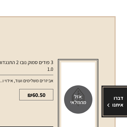
3 פודים סמוק נובו 2 התנגד
1.0
אביזרים משלימים ועוד
,
אידוי ונרגילות
₪
60.50
אזל
דברו
מהמלאי
איתנו