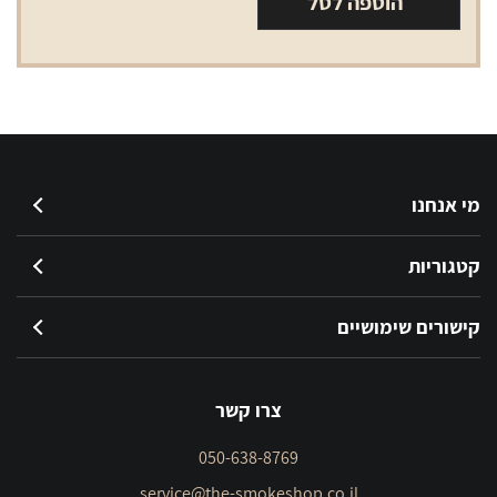
הוספה לסל
סמוק
1.2
מי אנחנו
קטגוריות
קישורים שימושיים
צרו קשר
050-638-8769
service@the-smokeshop.co.il