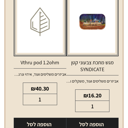
מגש מתכת צבעוני קטן
Vthru pod 1.2ohm
SYNDICATE
אביזרים משלימים ועוד
,
אידוי ונרגילות
,
טנקים ו
אביזרים משלימים ועוד
,
משקלים ומגשים
₪
40.30
₪
16.20
כמות
כמות
של
של
Vthru
מגש
pod
הוספה לסל
הוספה לסל