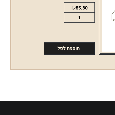
₪
85.80
כמות
של
סליל
סמוק
1.2
הוספה לסל