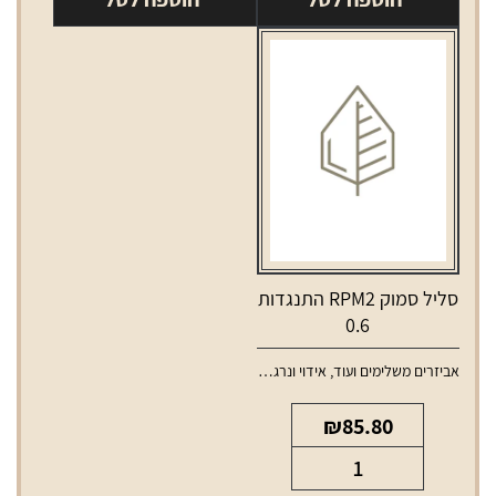
מתכת
צבעוני
קטן
SYNDICATE
סליל סמוק RPM2 התנגדות
0.6
אביזרים משלימים ועוד
,
אידוי ונרגילות
,
סלילים וסוללות למכשירי אידוי
₪
85.80
כמות
של