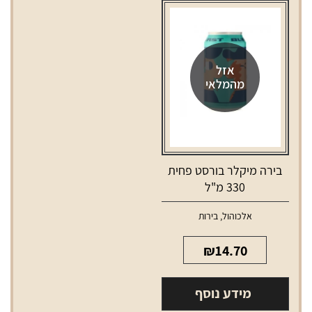
מ"ל
ג'אמל
סובניון
בלאן
750
אזל
מהמלאי
מ"ל
בירה מיקלר בורסט פחית
330 מ"ל
אלכוהול
,
בירות
₪
14.70
מידע נוסף