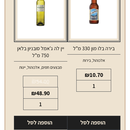
בירה בלו מון 330 מ"ל
יין לה ג'אמל סובניון בלאן
750 מ"ל
אלכוהול
,
בירות
מבצעים חמים
,
אלכוהול
,
יינות
₪
10.70
₪
54.00
כמות
המחיר
המחיר
של
₪
48.90
המקורי
הנוכחי
בירה
כמות
היה:
הוא:
בלו
של
₪48.90.
₪54.00.
מון
יין
הוספה לסל
הוספה לסל
330
לה