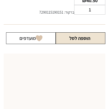
₪
40.50
כמות
ברקוד: 7290115190151
של
מרלבורו
טאצ׳
Marlboro
הוספה לסל
מועדפים
Touch