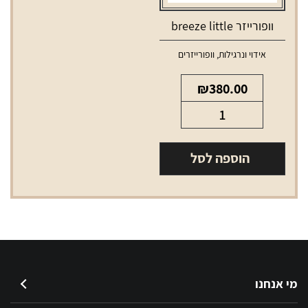
וופורייזר breeze little
אידוי ונרגילות
,
וופורייזרים
₪
380.00
כמות
של
וופורייזר
הוספה לסל
breeze
little
מי אנחנו