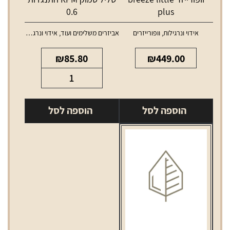
0.6
plus
אידוי ונרגילות
,
וופורייזרים
אביזרים משלימים ועוד
,
אידוי ונרגילות
,
סלילים 
₪
85.80
₪
449.00
כמות
של
סליל
הוספה לסל
הוספה לסל
סמוק
RPM
התנגדות
0.6