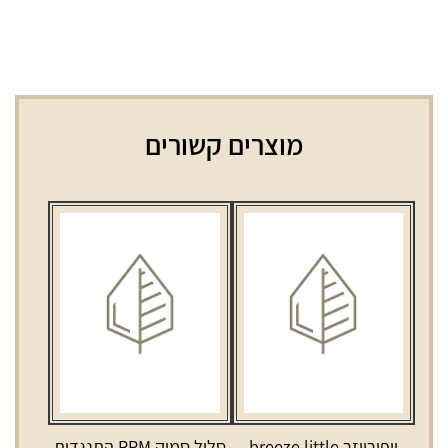
מוצרים קשורים
וופורייזר breeze little
סליל סמוק RPM התנגדות