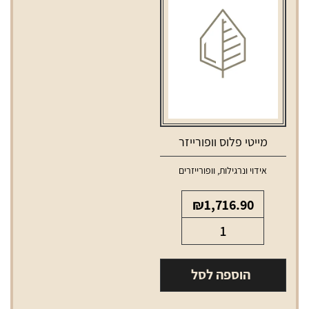
מייטי פלוס וופורייזר
אידוי ונרגילות
,
וופורייזרים
₪
1,716.90
כמות
של
מייטי
הוספה לסל
פלוס
וופורייזר