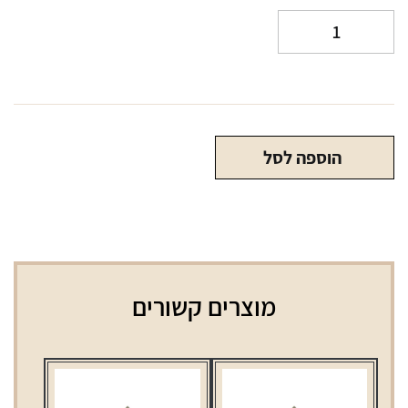
כמות
של
נוזל
אידוי
איירון
20
הוספה לסל
מ"ג
ניקוטין
מלח
בטעמים
מוצרים קשורים