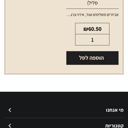
סליל)
אביזרים משלימים ועוד
,
אידוי ונרגילות
,
טנקים ופודים למכשירי אידוי
₪
60.50
כמות
של
פוד
הוספה לסל
לנורד
2
RPM
(ללא
סליל)
מי אנחנו
קטגוריות