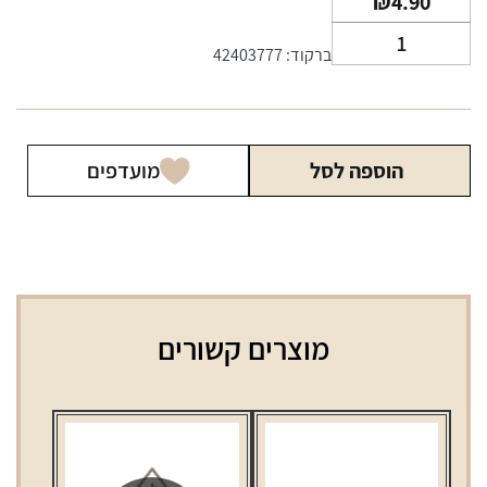
₪
4.90
כמות
ברקוד: 42403777
של
נייר
גלגול
גיזה
הוספה לסל
מועדפים
כחול
מוצרים קשורים