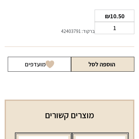
₪
10.50
כמות
ברקוד: 42403791
של
נייר
גלגול
גיזה
הוספה לסל
מועדפים
קינג
סייז
עם
מגנט
מוצרים קשורים