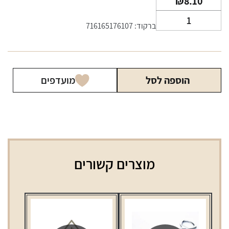
₪
8.10
כמות
ברקוד: 716165176107
של
נייר
גלגול
RAW
הוספה לסל
מועדפים
בינוני
עם
פילטר
מוצרים קשורים