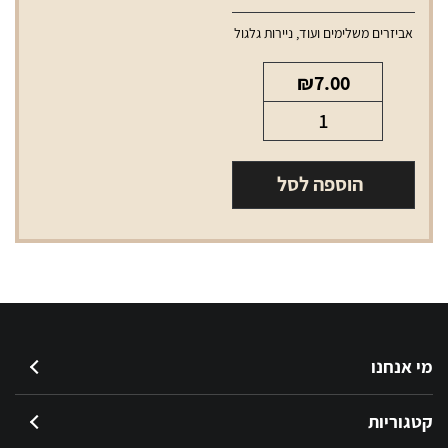
אביזרים משלימים ועוד
,
ניירות גלגול
₪
7.00
כמות
של
נייר
הוספה לסל
גלגול
RAW
קטן
בלי
פילטר
מי אנחנו
קטגוריות