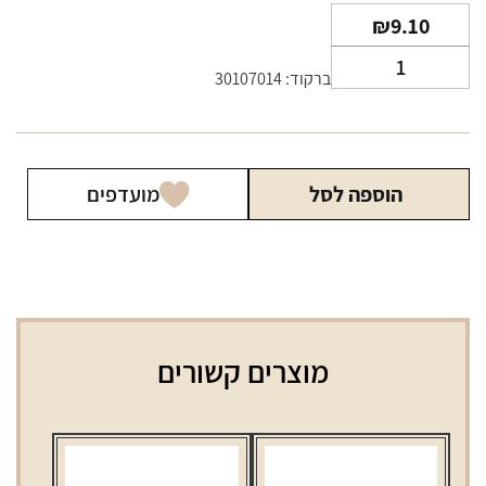
₪
9.10
כמות
ברקוד: 30107014
של
נייר
גלגול
OCB
הוספה לסל
מועדפים
קינג
סייז
עם
פילטר
מוצרים קשורים