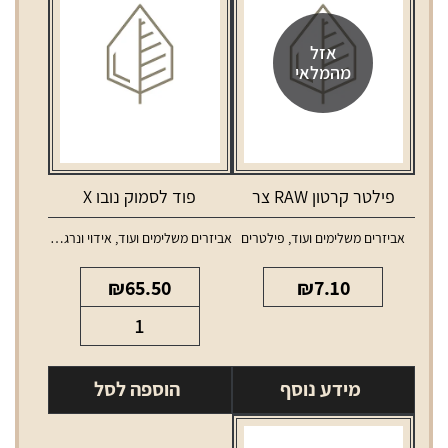
אזל
מהמלאי
פילטר קרטון RAW צר
פוד לסמוק נובו X
אביזרים משלימים ועוד
,
פילטרים
אביזרים משלימים ועוד
,
אידוי ונרגילות
,
טנקים ו
₪
65.50
₪
7.10
כמות
של
פוד
מידע נוסף
הוספה לסל
לסמוק
נובו