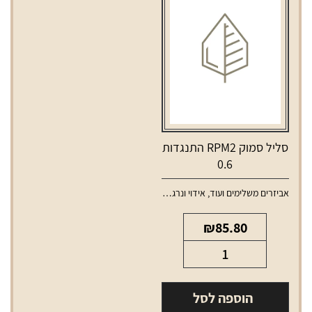
X
סליל סמוק RPM2 התנגדות
0.6
אביזרים משלימים ועוד
,
אידוי ונרגילות
,
סלילים וסוללות למכשירי אידוי
₪
85.80
כמות
של
סליל
הוספה לסל
סמוק