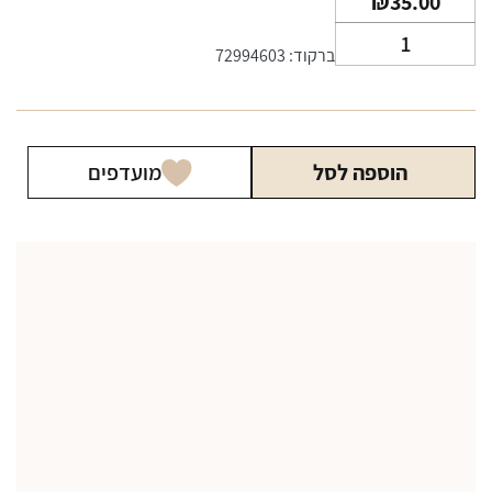
₪
35.00
כמות
ברקוד: 72994603
של
נקסט
ריסס
NEXT
הוספה לסל
מועדפים
Risses