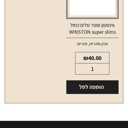
blue
ווינסטון סופר סלים כחול
WINSTON super slims
blue
טבק וסיגריות
,
סיגריות
₪
40.00
כמות
של
ווינסטון
הוספה לסל
סופר
סלים
כחול
WINSTON
super