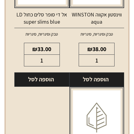
ווינסטון אקווה WINSTON
אל די סופר סלים כחול LD
super slims blue
aqua
טבק וסיגריות
,
סיגריות
טבק וסיגריות
,
סיגריות
₪
33.00
₪
38.00
כמות
כמות
של
של
ווינסטון
אל
הוספה לסל
הוספה לסל
אקווה
די
WINSTON
סופר
aqua
סלים
כחול
LD
super
slims